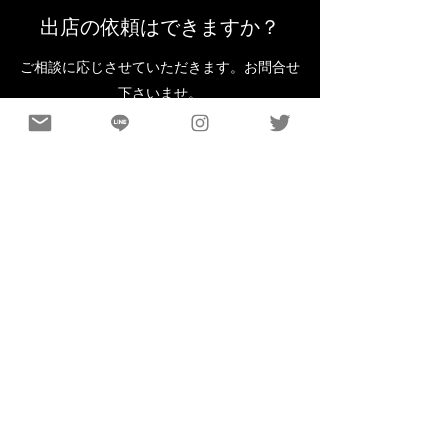
出店の依頼はできますか？
ご相談に応じさせていただきます。お問合せ
下さいませ。
FRUITS KITCHEN LABOが期待通
りでなかった場合は？
是非とも期待通りでなかった貴重なご意見を
教えて下さいませ。反省と今後の改善に努め
てまいります。